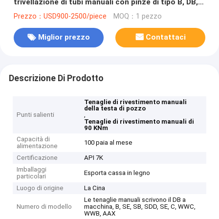
trivellazione di tubi manuali con pinze di tipo B, DB,
C, SB, SDD, LF
Prezzo：USD900-2500/piece
MOQ：1 pezzo
Miglior prezzo
Contattaci
Descrizione Di Prodotto
Tenaglie di rivestimento manuali
della testa di pozzo
Punti salienti
,
Tenaglie di rivestimento manuali di
90 KNm
Capacità di
100 paia al mese
alimentazione
Certificazione
API 7K
Imballaggi
Esporta cassa in legno
particolari
Luogo di origine
La Cina
Le tenaglie manuali scrivono il DB a
Numero di modello
macchina, B, SE, SB, SDD, SE, C, WWC,
WWB, AAX