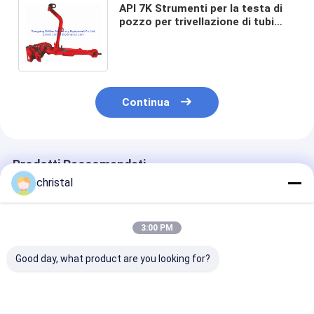
API 7K Strumenti per la testa di
pozzo per trivellazione di tubi
manuali con pinze di tipo B, DB, C,
SB, SDD, LF
Continua
Prodotti Raccomandati
christal
3:00 PM
Good day, what product are you looking for?
Elevatori ausiliari dei
Pinze manuali API e
API Manual To
singoli elevatori uniti
inserti rotanti 1/2 X
Line Pull Syst