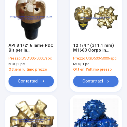
API 8 1/2" 6 lame PDC
12 1/4 " (311.1 mm)
Bit per la
M1663 Corpo in
perforazione di pozzi
acciaio PDC
Prezzo:
USD500-5000/spc
Prezzo:
USD500-5000/spc
Perforazione per la
MOQ:
1 pc
MOQ:
1 pc
trivellazione in roccia
dura
Ottieni l'ultimo prezzo
Ottieni l'ultimo prezzo
Contattaci
Contattaci
Casa
Prodotti
Chi siamo