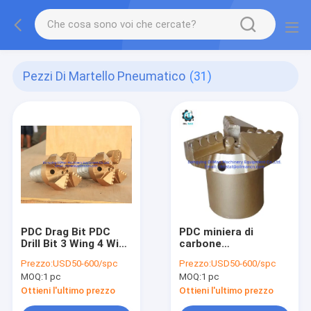
Pezzi Di Martello Pneumatico
(31)
PDC Drag Bit PDC
PDC miniera di
Drill Bit 3 Wing 4 Wing
carbone
5 Wing Drag Bit Per la
Perforazione non a
Prezzo:
USD50-600/spc
Prezzo:
USD50-600/spc
perforazione di pozzi
nocciolo / Bits di
MOQ:
1 pc
MOQ:
1 pc
d'acqua
trascinamento per
l'estrazione di roccia
Ottieni l'ultimo prezzo
Ottieni l'ultimo prezzo
dura