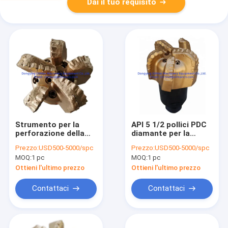
Dai il tuo requisito
Strumento per la
API 5 1/2 pollici PDC
perforazione della
diamante per la
roccia PDC
trivellazione di pozzi
Prezzo:
USD500-5000/spc
Prezzo:
USD500-5000/spc
Perforazione del
di petrolio e gas
MOQ:
1 pc
MOQ:
1 pc
nucleo di diamanti
per la perforazione
Ottieni l'ultimo prezzo
Ottieni l'ultimo prezzo
del petrolio
Contattaci
Contattaci