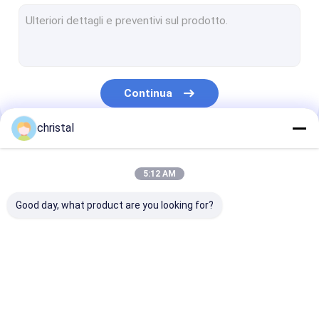
Pezzi di ricambio superiori dell'azionamento
Assemblea della testa di pozzo
Perforazione trattando gli strumenti
Continua
Attrezzatura di controllo dei solidi
christal
Tenaglie di potenza idraulica
Le Nostre Categorie
Componenti della sonda
5:12 AM
Pompa idraulica sommergibile idraulica
Good day, what product are you looking for?
Denti della coclea della sostituzione
Colpisce l'attrezzatura del controllo dei pozzi
Attrezzatura di
Strumenti di
Strumenti del
Parete che intonaca la macchina dello spruzzo
produzione del
cementazione del
martello del
giacimento di
giacimento di
giacimento di
petrolio
petrolio
petrolio