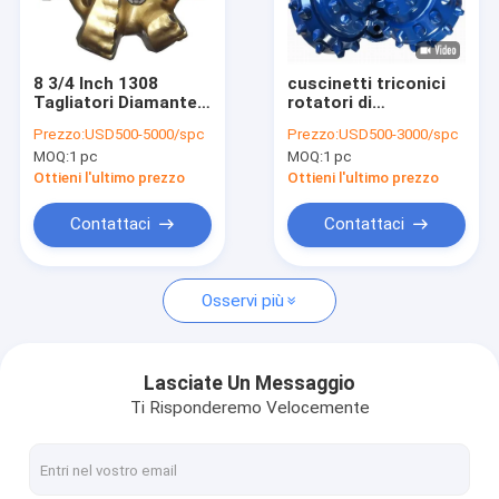
Fatory Tour
Controllo di qualità
8 3/4 Inch 1308
cuscinetti triconici
Tagliatori Diamante
rotatori di
Contattaci
Core Foratura Bit,
saturazione NBR del
Prezzo:
USD500-5000/spc
Prezzo:
USD500-3000/spc
Corpo di Matrice di
tagliente IADC637G
MOQ:
1 pc
MOQ:
1 pc
Acciaio PDC Bits
TCI di 215.9mm alti
notizie
Ottieni l'ultimo prezzo
Ottieni l'ultimo prezzo
Richiedere un preventivo
Contattaci
Contattaci
Osservi più
Attrezzatura di produzione del giacimento di petrolio
Strumenti di cementazione del giacimento di petrolio
Lasciate Un Messaggio
Ti Risponderemo Velocemente
Strumenti del martello del giacimento di petrolio
Pezzi di ricambio della pompa di fango