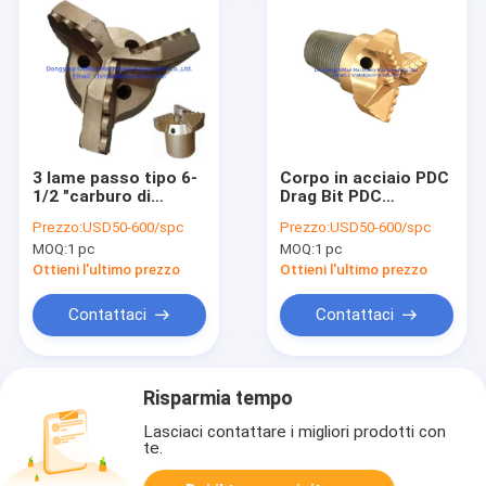
3 lame passo tipo 6-
Corpo in acciaio PDC
1/2 "carburo di
Drag Bit PDC
tungsteno diamante
Perforazione di
Prezzo:
USD50-600/spc
Prezzo:
USD50-600/spc
PDC Drag Bit per la
roccia con tagliatore
MOQ:
1 pc
MOQ:
1 pc
perforazione
PDC
rocciosa
Ottieni l'ultimo prezzo
Ottieni l'ultimo prezzo
Contattaci
Contattaci
Risparmia tempo
Lasciaci contattare i migliori prodotti con
te.