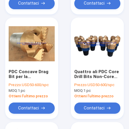
Contattaci
Contattaci
PDC Concave Drag
Quattro ali PDC Core
Bit per la
Drill Bits Non-Core
piattaforma di
Female Thread
Prezzo:
USD50-600/spc
Prezzo:
USD50-600/spc
estrazione del
152mm Diamante
MOQ:
1 pc
MOQ:
1 pc
carbone
Ottieni l'ultimo prezzo
Ottieni l'ultimo prezzo
Contattaci
Contattaci