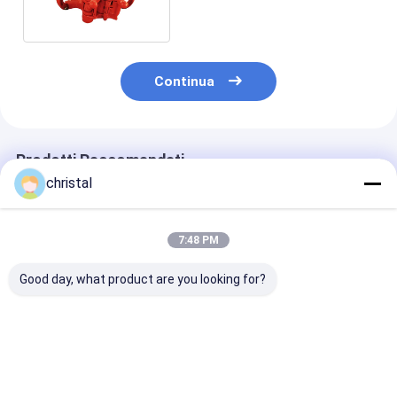
Continua
Prodotti Raccomandati
christal
7:48 PM
Good day, what product are you looking for?
Elevatori ausiliari dei
Pinze manuali API e
API Manual To
singoli elevatori uniti
inserti rotanti 1/2 X
Line Pull Syst
di Rig Use Wellhead
1-1/4 X 5''
sensore di cop
Tool Type SJ di
cella di carico
perforazione
Miglior prezzo
Miglior prezzo
Miglior pr