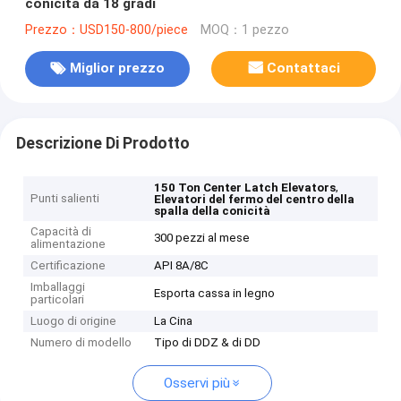
conicità da 18 gradi
Prezzo：USD150-800/piece
MOQ：1 pezzo
Miglior prezzo
Contattaci
Descrizione Di Prodotto
,
150 Ton Center Latch Elevators
Punti salienti
Elevatori del fermo del centro della
spalla della conicità
Capacità di
300 pezzi al mese
alimentazione
Certificazione
API 8A/8C
Imballaggi
Esporta cassa in legno
particolari
Luogo di origine
La Cina
Numero di modello
Tipo di DDZ & di DD
Osservi più