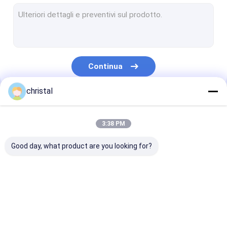
Pezzi di ricambio superiori dell'azionamento
Assemblea della testa di pozzo
Perforazione trattando gli strumenti
Continua
Attrezzatura di controllo dei solidi
christal
Tenaglie di potenza idraulica
Le Nostre Categorie
Componenti della sonda
3:38 PM
Pompa idraulica sommergibile idraulica
Good day, what product are you looking for?
Denti della coclea della sostituzione
Colpisce l'attrezzatura del controllo dei pozzi
Attrezzatura di
Strumenti di
Strumenti del
Parete che intonaca la macchina dello spruzzo
produzione del
cementazione del
martello del
giacimento di
giacimento di
giacimento di
petrolio
petrolio
petrolio