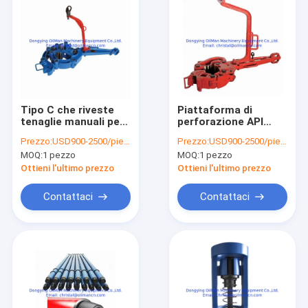
Tipo C che riveste
Piattaforma di
tenaglie manuali per
perforazione API
la specificazione
utilizzata 4 - 17
Prezzo:
USD900-2500/piece
Prezzo:
USD900-2500/piece
dell'asta di
pollici Tipo SDD Tong
MOQ:
1 pezzo
MOQ:
1 pezzo
perforazione api 7K
manuale con elenco
di parti
Ottieni l'ultimo prezzo
Ottieni l'ultimo prezzo
Contattaci
Contattaci
Casa
Prodotti
Chi siamo