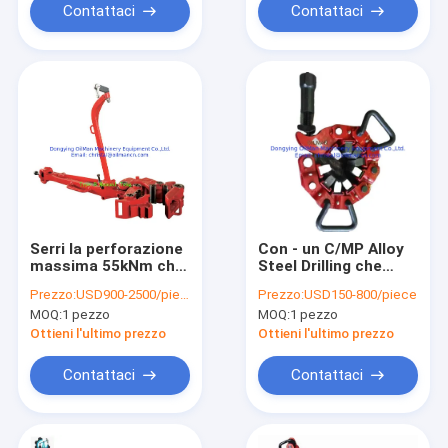
Contattaci
Contattaci
Serri la perforazione
Con - un C/MP Alloy
massima 55kNm che
Steel Drilling che
tratta gli strumenti
tratta slittamento
Prezzo:
USD900-2500/piece
Prezzo:
USD150-800/piece
scrivono le tenaglie a
dell'asta pesante
MOQ:
1 pezzo
MOQ:
1 pezzo
macchina del
degli strumenti per il
manuale di B
giacimento di
Ottieni l'ultimo prezzo
Ottieni l'ultimo prezzo
petrolio api 7K
Contattaci
Contattaci