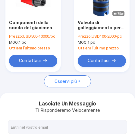
Fatory Tour
Controllo di qualità
Componenti della
Valvola di
sonda del giacimento
galleggiamento per
Contattaci
di petrolio, Api Drill
pozzo di petrolio o
Prezzo:
USD500-10000/pc
Prezzo:
USD100-2000/pc
Collar non magnetico
pozzo d'acqua
MOQ:
1 pc
MOQ:
1 pc
notizie
Ottieni l'ultimo prezzo
Ottieni l'ultimo prezzo
Richiedere un preventivo
Contattaci
Contattaci
Osservi più
Attrezzatura di produzione del giacimento di petrolio
Strumenti di cementazione del giacimento di petrolio
Lasciate Un Messaggio
Ti Risponderemo Velocemente
Strumenti del martello del giacimento di petrolio
Pezzi di ricambio della pompa di fango