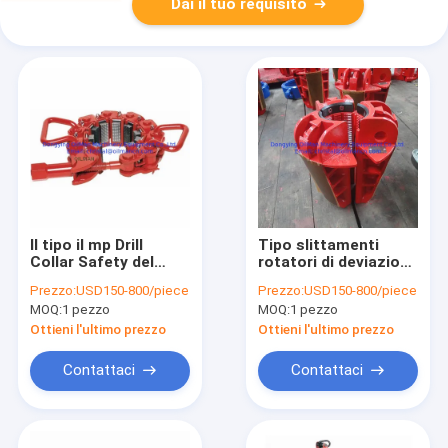
Dai il tuo requisito
Il tipo il mp Drill
Tipo slittamenti
Collar Safety del
rotatori di deviazione
giacimento di
standard della mano
Prezzo:
USD150-800/piece
Prezzo:
USD150-800/piece
petrolio l'api 7K
dell'asta di
MOQ:
1 pezzo
MOQ:
1 pezzo
preme per la
perforazione per
piattaforma di
trivellazione
Ottieni l'ultimo prezzo
Ottieni l'ultimo prezzo
produzione
petrolifera Rig Tools
api 7K
Contattaci
Contattaci