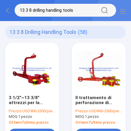
13 3 8 Drilling Handling Tools
(58)
3 1/2"~13 3/8"
Il trattamento di
attrezzi per la
perforazione di
manipolazione tipo
rivestimento
Prezzo:
USD900-2500/piece
Prezzo:
USD900-2500/piece
SB pinze manuali per
rotatorio di BVM
MOQ:
1 pezzo
MOQ:
1 pezzo
la perforazione del
foggia le tenaglie del
petrolio
manuale di HT35
Ottieni l'ultimo prezzo
Ottieni l'ultimo prezzo
HT65 HT100