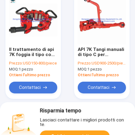
Il trattamento di api
API 7K Tangi manuali
7K foggia il tipo con -
di tipo C per
un giacimento di
perforazione di tubi
Prezzo:
USD150-800/piece
Prezzo:
USD900-2500/piece
petrolio dei morsetti
di trivellazione
MOQ:
1 pezzo
MOQ:
1 pezzo
della sicurezza di C
usato per la
Ottieni l'ultimo prezzo
Ottieni l'ultimo prezzo
piattaforma di
produzione
Contattaci
Contattaci
dell'impianto
offshore
Risparmia tempo
Lasciaci contattare i migliori prodotti con
te.