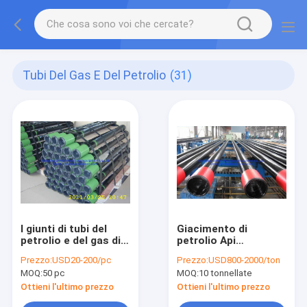
Tubi Del Gas E Del Petrolio
(31)
I giunti di tubi del
Giacimento di
petrolio e del gas di
petrolio Api
api 5CT regolano
Seamless Pipe Grade
Prezzo:
USD20-200/pc
Prezzo:
USD800-2000/ton
l'altezza integrale
K55 J55 N80 della
MOQ:
50 pc
MOQ:
10 tonnellate
della tubatura
trivellazione
Ottieni l'ultimo prezzo
Ottieni l'ultimo prezzo