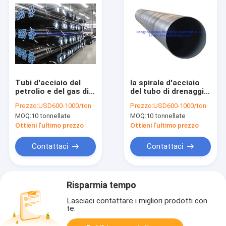
Tubi d'acciaio del
la spirale d'acciaio
petrolio e del gas di
del tubo di drenaggio
ERW, protezione
del diametro di
Prezzo:
USD600-1000/ton
Prezzo:
USD600-1000/ton
antincendio del tubo
600mm ha saldato la
MOQ:
10 tonnellate
MOQ:
10 tonnellate
del grado B api 5l X52
norma di Astm
Ottieni l'ultimo prezzo
Ottieni l'ultimo prezzo
Contattaci
Contattaci
Risparmia tempo
Lasciaci contattare i migliori prodotti con
te.