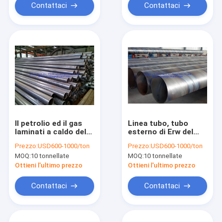
Contattaci
Contattaci
Il petrolio ed il gas
Linea tubo, tubo
laminati a caldo del
esterno di Erw del
carbonio convoglia
gas e del petrolio del
Prezzo:
USD600-1000/ton
Prezzo:
USD600-1000/ton
24" OD con una
diametro 219mm-
MOQ:
10 tonnellate
MOQ:
10 tonnellate
garanzia di anno
3620mm api 5l X42
Ottieni l'ultimo prezzo
Ottieni l'ultimo prezzo
Contattaci
Contattaci