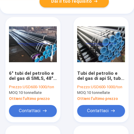
Dai il tuo requisito
6" tubi del petrolio e
Tubi del petrolio e
del gas di SMLS, 48"
del gas di api 5l, tubo
tubo d'acciaio senza
d'acciaio senza
Prezzo:
USD600-1000/ton
Prezzo:
USD600-1000/ton
cuciture del carbonio
cuciture del grado B
MOQ:
10 tonnellate
MOQ:
10 tonnellate
di Astm A106
Ottieni l'ultimo prezzo
Ottieni l'ultimo prezzo
Contattaci
Contattaci