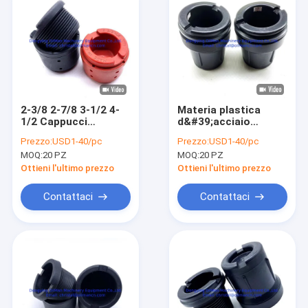
2-3/8 2-7/8 3-1/2 4-
Materia plastica
1/2 Cappucci
d&#39;acciaio
protettivi per
dell&#39;HDPE dei
Prezzo:
USD1-40/pc
Prezzo:
USD1-40/pc
filettatura tubi in
protettori del filo
MOQ:
20 PZ
MOQ:
20 PZ
plastica EUE API 5CT
dell&#39;asta di
perforazione da 3-
Ottieni l'ultimo prezzo
Ottieni l'ultimo prezzo
1/2&quot; per il
giacimento
Contattaci
Contattaci
petrolifero
Casa
Prodotti
Chi siamo