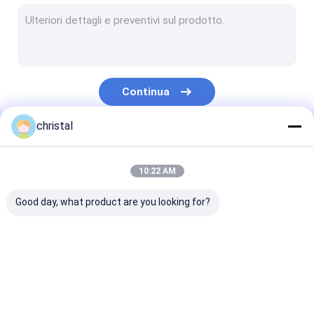
Pezzi di ricambio superiori dell'azionamento
Assemblea della testa di pozzo
Perforazione trattando gli strumenti
Continua
Attrezzatura di controllo dei solidi
christal
Tenaglie di potenza idraulica
Le Nostre Categorie
Componenti della sonda
10:22 AM
Pompa idraulica sommergibile idraulica
Good day, what product are you looking for?
Denti della coclea della sostituzione
Colpisce l'attrezzatura del controllo dei pozzi
Attrezzatura di
Strumenti di
Strumenti del
Parete che intonaca la macchina dello spruzzo
produzione del
cementazione del
martello del
giacimento di
giacimento di
giacimento di
petrolio
petrolio
petrolio