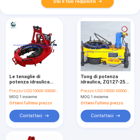
Dai il tuo requisito
Le tenaglie di
Tong di potenza
potenza idraulica
idraulica, ZQ127-25Y
dell'intelaiatura
foratura tubo di
Prezzo:
USD10000-50000/piece
Prezzo:
USD10000-50000/piece
l'acciaio legato 20"
potenza Tong
MOQ:
1 insieme
MOQ:
1 insieme
per la trivellazione
dell'olio
Ottieni l'ultimo prezzo
Ottieni l'ultimo prezzo
Contattaci
Contattaci