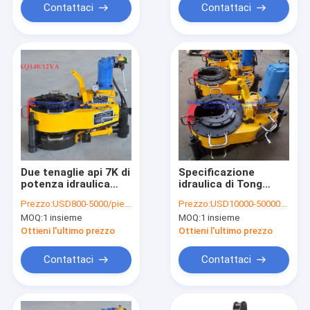
Contattaci
Contattaci
Due tenaglie api 7K di
Specificazione
potenza idraulica
idraulica di Tong
degli spostamenti
Alloy Steel api 7K di
Prezzo:
USD800-5000/piece
Prezzo:
USD10000-50000/piece
con il sistema record
potere dell'asta di
MOQ:
1 insieme
MOQ:
1 insieme
di coppia di torsione
perforazione
Ottieni l'ultimo prezzo
Ottieni l'ultimo prezzo
Contattaci
Contattaci