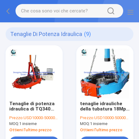
Tenaglie Di Potenza Idraulica
(9)
Tenaglie di potenza
tenaglie idrauliche
idraulica di TQ340
della tubatura 18Mpa
35Y TQ178 16Y che
con due mandibole e
Prezzo:
USD10000-50000/piece
Prezzo:
USD10000-50000/piece
rivestono per
serrare calibro
MOQ:
1 insieme
MOQ:
1 insieme
comporre i tubi
Ottieni l'ultimo prezzo
Ottieni l'ultimo prezzo