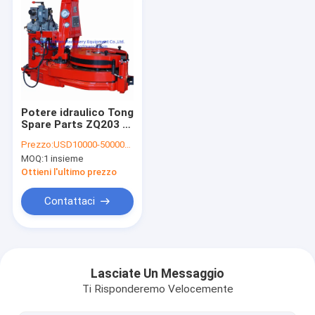
Potere idraulico Tong
Spare Parts ZQ203 -
100 dell'asta di
Prezzo:
USD10000-50000/piece
perforazione
MOQ:
1 insieme
dell'acciaio legato
Ottieni l'ultimo prezzo
Contattaci
Casa
Prodotti
Lasciate Un Messaggio
Ti Risponderemo Velocemente
Chi siamo