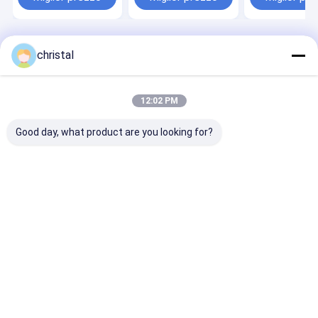
Casa
Circa noi
Desktop Site
christal
Mappa del sito
Privacy Policy
Qualità
Attrezzatura di produzione del giacimento di petrolio
Fabbrica cinese.Copyright © 2025 Dongying Oilman Machinery
12:02 PM
Equipment Co.,Ltd.. All Rights Reserved.
Good day, what product are you looking for?
Casa
Prodotti
Chi siamo