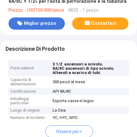
8A/8C Y 1/2» per l'asta di perforazione e la tubatura
Prezzo：USD150-800/piece
MOQ：1 pezzo
Miglior prezzo
Contattaci
Descrizione Di Prodotto
,
3 1/2 ̇ ascensori a scivolo
Punti salienti
,
8A/8C ascensori di tipo scivolo
Altevoli a scarico di tubi
Capacità di
300 pezzi al mese
alimentazione
Certificazione
API 8A/8C
Imballaggi
Esporta cassa in legno
particolari
Luogo di origine
La Cina
Numero di modello
YC, HYC, MYC
Osservi più