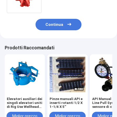
tubatura
Continua
Prodotti Raccomandati
Elevatori ausiliari dei
Pinze manuali API e
API Manual To
singoli elevatori uniti
inserti rotanti 1/2 X
Line Pull Syst
di Rig Use Wellhead
1-1/4 X 5''
sensore di cop
Tool Type SJ di
cella di carico
perforazione
Miglior prezzo
Miglior prezzo
Miglior pr