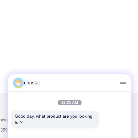
christal
12:31 AM
Scrivici
Good day, what product are you looking 
hina.com
for?
4399