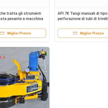
 che tratta gli strumenti
API 7K Tangi manuali di tipo
'asta pesante a macchina
perforazione di tubi di trivel
litta per l'impianto di
ione della trivellazione
Miglior Prezzo
Miglior Prezzo
era