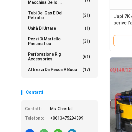
(7)
Macchina Dello ...
Tubi Del Gas E Del
(31)
L'api 7K
Petrolio
scrive l
Unità Di Urtare
(1)
del DCS s
perforaz
Pezzi Di Martello
(31)
petrolif
Pneumatico
Perforazione Rig
(61)
Accessories
Attrezzi Da Pesca A Buco
(17)
Contatti
Contatti:
Ms. Christal
Telefono:
+8613475294399