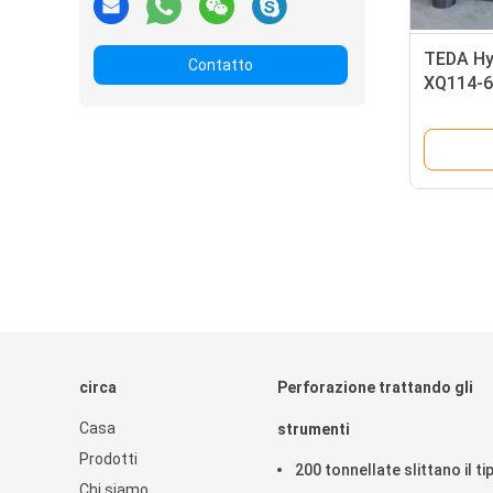
TEDA Hy
Contatto
XQ114-6Y
perforaz
petrolif
circa
Perforazione trattando gli
Casa
strumenti
Prodotti
200 tonnellate slittano il ti
Chi siamo