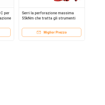
 C per
Serri la perforazione massima
lazione
55kNm che tratta gli strumenti
scrivono le tenaglie a macchina
del manuale di B
Miglior Prezzo