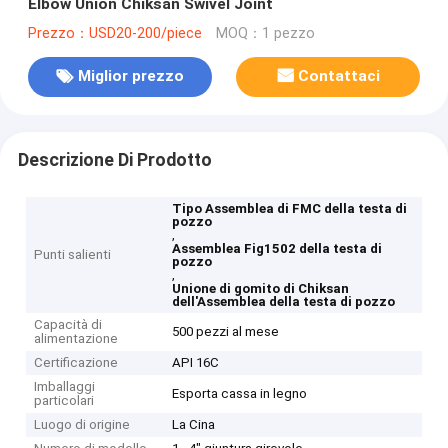
Elbow Union Chiksan Swivel Joint
Prezzo：USD20-200/piece
MOQ：1 pezzo
Miglior prezzo
Contattaci
Descrizione Di Prodotto
Tipo Assemblea di FMC della testa di
pozzo
,
Assemblea Fig1502 della testa di
Punti salienti
pozzo
,
Unione di gomito di Chiksan
dell'Assemblea della testa di pozzo
Capacità di
500 pezzi al mese
alimentazione
Certificazione
API 16C
Imballaggi
Esporta cassa in legno
particolari
Luogo di origine
La Cina