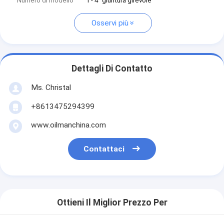
Numero di modello
1 - 4" giuntura girevole
Osservi più
Dettagli Di Contatto
Ms. Christal
+8613475294399
www.oilmanchina.com
Contattaci
Ottieni Il Miglior Prezzo Per