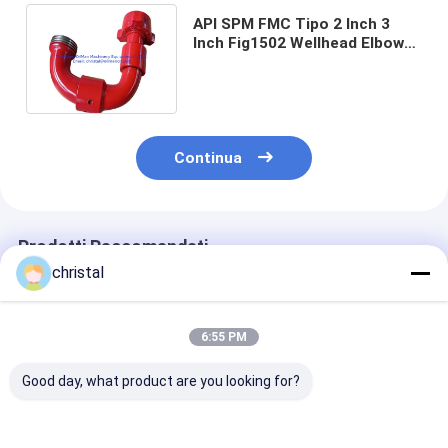
API SPM FMC Tipo 2 Inch 3
Inch Fig1502 Wellhead Elbow
Union Chiksan Swivel Joint
Continua
Prodotti Raccomandati
christal
6:55 PM
Good day, what product are you looking for?
API Fig100, Fig200,
FMC WECO Tipo
Unione del mar