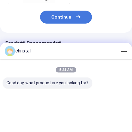
Continua
Prodotti Raccomandati
christal
5:34 AM
Good day, what product are you looking for?
API Fig100, Fig200,
FMC WECO Tipo
Unione del mar
Fig206, Fig402,
filettato o saldato di
del fico 200 di
Fig602, Fig1002 NPT
testa Figura 1502
Wellhead Asse
Weld Tashing Weld
Figura 1002 Unions
Fig 100 della
FMC Tipo di tipo
di martello 2
trivellazione
Miglior prezzo
Miglior prezzo
Miglior pr
Funnioni martello
&quot;3&quot; 4
petrolifera
&quot;