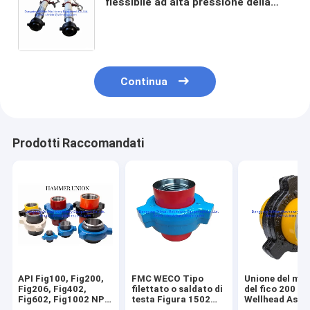
flessibile ad alta pressione della
perforazione a rotazione di api 7K
3000psi-15000psi per la
trivellazione dell'olio
Continua
Prodotti Raccomandati
API Fig100, Fig200,
FMC WECO Tipo
Unione del mar
Fig206, Fig402,
filettato o saldato di
del fico 200 di
Fig602, Fig1002 NPT
testa Figura 1502
Wellhead Asse
Weld Tashing Weld
Figura 1002 Unions
Fig 100 della