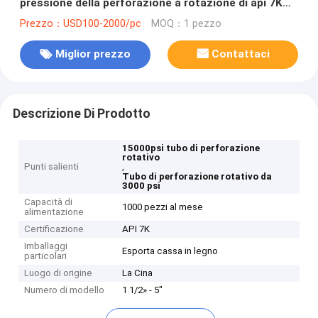
pressione della perforazione a rotazione di api 7K
3000psi-15000psi per la trivellazione dell'olio
Prezzo：USD100-2000/pc
MOQ：1 pezzo
Miglior prezzo
Contattaci
Descrizione Di Prodotto
15000psi tubo di perforazione
rotativo
Punti salienti
,
Tubo di perforazione rotativo da
3000 psi
Capacità di
1000 pezzi al mese
alimentazione
Certificazione
API 7K
Imballaggi
Esporta cassa in legno
particolari
Luogo di origine
La Cina
Numero di modello
1 1/2» - 5"