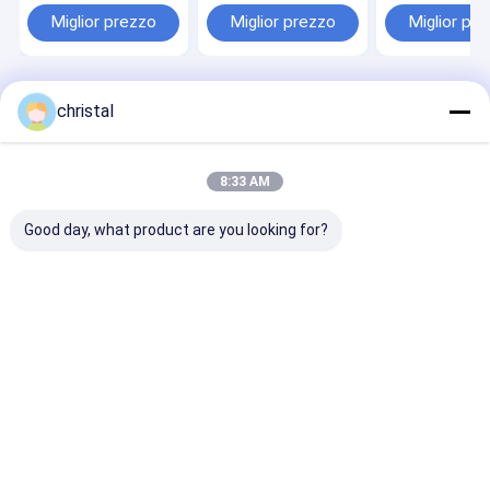
FMC Tipo di tipo
di martello 2
trivellazione
Miglior prezzo
Miglior prezzo
Miglior pr
Funnioni martello
&quot;3&quot; 4
petrolifera
&quot;
Casa
Circa noi
Desktop Site
christal
Mappa del sito
Privacy Policy
Qualità
Attrezzatura di produzione del giacimento di petrolio
Fabbrica cinese.Copyright © 2025 Dongying Oilman Machinery
8:33 AM
Equipment Co.,Ltd.. All Rights Reserved.
Good day, what product are you looking for?
Casa
Prodotti
Chi siamo