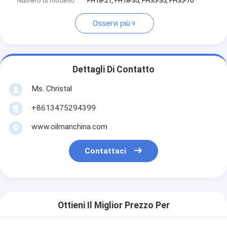
Numero di modello
FH18-21, FH18-35, FH35-35, FH35-70
Osservi più
Dettagli Di Contatto
Ms. Christal
+8613475294399
www.oilmanchina.com
Contattaci
Ottieni Il Miglior Prezzo Per