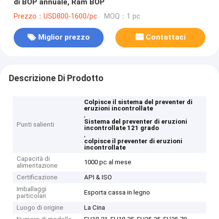
di BOP annuale, Ram BOP
Prezzo：USD800-1600/pc
MOQ：1 pc
Miglior prezzo
Contattaci
Descrizione Di Prodotto
Colpisce il sistema del preventer di
eruzioni incontrollate
,
Sistema del preventer di eruzioni
Punti salienti
incontrollate 121 grado
,
colpisce il preventer di eruzioni
incontrollate
Capacità di
1000 pc al mese
alimentazione
Certificazione
API & ISO
Imballaggi
Esporta cassa in legno
particolari
Luogo di origine
La Cina