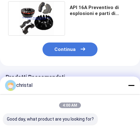
API 16A Preventivo di
esplosioni e parti di
ricambio di BOP annuale,
Ram BOP
Continua
Prodotti Raccomandati
christal
4:00 AM
Good day, what product are you looking for?
Attrezzatura di
Shaffer Cameron
7 1/16" a 20 3/