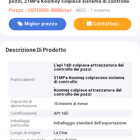
pozzi, 21MPa Koomey colpisce sistema di controllo
Prezzo：USD10000-30000/set
MOQ：1 insieme
Miglior prezzo
Contattaci
Descrizione Di Prodotto
L'api 16D colpisce attrezzatura del
controllo dei pozzi
,
21MPa Koomey colpiscono sistema
Punti salienti
di controllo
,
Koomey colpisce attrezzatura del
controllo dei pozzi
Capacità di
10 insiemi al mese
alimentazione
Certificazione
API 16D
Imballaggi
Imballaggio standard dell'esportazione
particolari
Luogo di origine
La Cina