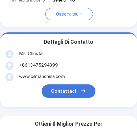
Numero di modello
Serie di FKQ
Osservi più
Dettagli Di Contatto
Ms. Christal
+8613475294399
www.oilmanchina.com
Contattaci
Ottieni Il Miglior Prezzo Per