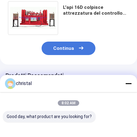
L'api 16D colpisce
attrezzatura del controllo
dei pozzi, 21MPa Koomey
colpisce sistema di
controllo
Continua
Prodotti Raccomandati
christal
8:02 AM
Good day, what product are you looking for?
Attrezzatura di
Shaffer Cameron
7 1/16" a 20 3/