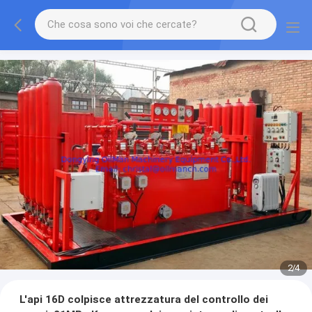
2
/
4
L'api 16D colpisce attrezzatura del controllo dei