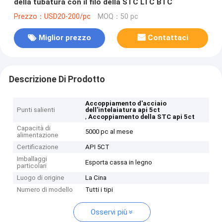
della tubatura con il filo della STC LTC BTC
Prezzo：USD20-200/pc
MOQ：50 pc
Miglior prezzo
Contattaci
Descrizione Di Prodotto
Accoppiamento d'acciaio
Punti salienti
dell'intelaiatura api 5ct
,
Accoppiamento della STC api 5ct
Capacità di
5000 pc al mese
alimentazione
Certificazione
API 5CT
Imballaggi
Esporta cassa in legno
particolari
Luogo di origine
La Cina
Numero di modello
Tutti i tipi
Osservi più