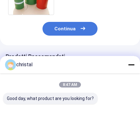
LTC BTC
Continua
Prodotti Raccomandati
christal
8:47 AM
Good day, what product are you looking for?
Collegamento di
Acciaio / Plastico
3-1/2" protetto
plastica resistente
oleodotti e tubi di
filo del tubo di
dei protettori di filo
gas filtro Protector
trivellazione d
dell'asta di
Caps standard API
plastica di acc
perforazione FH
per tubature
Miglior prezzo
Miglior prezzo
Miglior pr