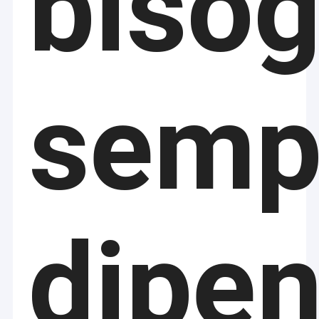
biso
semp
dipe