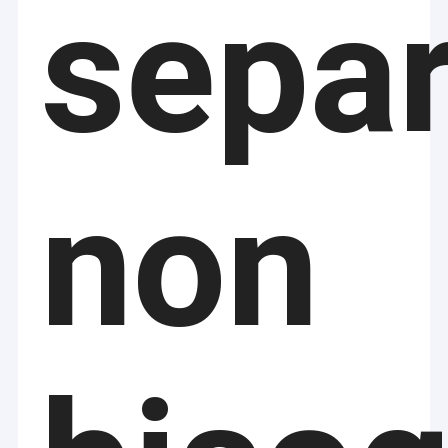
separ
non