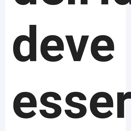
tubing head, Valves, Spools
Se avessimo la
Pezzi di ricambio superiori dell'azionamento
e flange...
possibilità e lo spazio,
*
Equipaggiamento per il
vi mostreremmo tutti i
Assemblea della testa di pozzo
deve
sistema di controllo dei
nostri vantaggi e
-
materiali solidi e del fango
cresceremo
Perforazione trattando gli strumenti
Shale shaker, Desander,
insieme.Sono sicuro
Desilter, pulitore di fango,
che potremo stabilire
Hopper, Agitatore, serbatoi
relazioni commerciali
Attrezzatura di controllo dei solidi
di fango, sindacati...
a lungo termine e
*
Stringhe tubolari e di
amichevoli con la
Tenaglie di potenza idraulica
- Tubo di
trivellazione
vostra stimata azienda
trivellazione, HWDP, Collare
grazie alla vostra
Componenti della sonda
di trivellazione, Kelly,
fiducia e al nostro
esse
Casing, Tubing, Pup joint,
eccellente servizio..
Pompa idraulica sommergibile idraulica
Sucker rod, Line pipes,
Stabilizer, Hole opener,
Denti della coclea della sostituzione
Roller reamer...
*
-
Strumenti da pesca
Magnete da pesca,
Colpisce l'attrezzatura del controllo dei pozzi
Overshots, lancia di rilascio,
scarpe da mulino, colletti...
Parete che intonaca la macchina dello spruzzo
*
Corrente tubolare
e
Strumenti per la