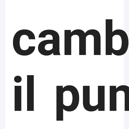
camb
il pu