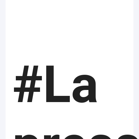
#La
Casa
Apparecchiature per
Prodotti
è produttore e
macchine
fornitore di attrezzature,
servizi e soluzioni per
Chi siamo
l'upstream e downstream