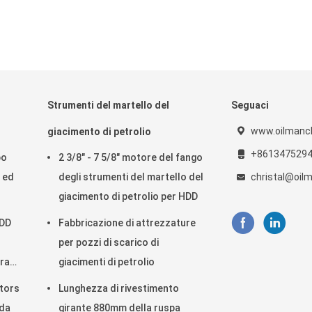
Strumenti del martello del
Seguaci
www.oilmanc
giacimento di petrolio
+861347529
po
2 3/8" - 7 5/8" motore del fango
o ed
degli strumenti del martello del
christal@oil
giacimento di petrolio per HDD
 DD
Fabbricazione di attrezzature
per pozzi di scarico di
ura
giacimenti di petrolio
ators
Lunghezza di rivestimento
 da
girante 880mm della ruspa