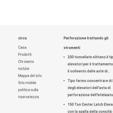
circa
Perforazione trattando gli
Casa
strumenti
Prodotti
200 tonnellate slittano il ti
Chi siamo
elevatori per il trattament
notizie
il solleento delle aste di
Mappa del sito
perforazione
Tipo fermo concentrare di
Sito mobile
degli elevatori dell'asta di
politica sulla
perforazione dell'intelaiat
riservatezza
per il giacimento di petrolio
150 Ton Center Latch Elev
con la spalla della conicità