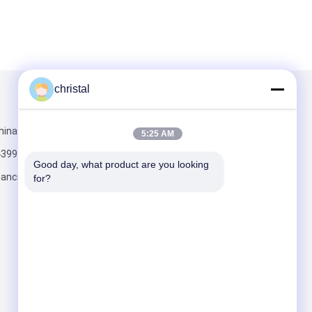
christal
Scrivici
hina.com
5:25 AM
4399
Good day, what product are you looking 
mancn.com
for?
Invii